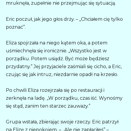
mruknęła, zupełnie nie przejmując się sytuacją.
Eric poczuł, jak jego głos drży. – „Chciałem cię tylko
poznać”.
Eliza spojrzała na niego kątem oka, a potem
uśmiechnęła się ironicznie. „Wszystko jest w
porządku. Potem usiądź. Być może będziesz
przydatny.” Jej przyjaciele zaśmiali się cicho, a Eric,
czując się jak intruz, niezdarnie opadł na krzesło.
Po chwili Eliza rozejrzała się po restauracji i
zerknęła na ladę. „W porządku, czas iść. Wynośmy
się stąd, zanim ten starzec zauważy.”
Grupa wstała, zbierając swoje rzeczy. Eric patrzył
na Elizę z niepokojem. – „Ale nie zapłaciłeś” –