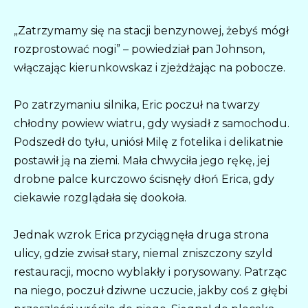
„Zatrzymamy się na stacji benzynowej, żebyś mógł
rozprostować nogi” – powiedział pan Johnson,
włączając kierunkowskaz i zjeżdżając na pobocze.
Po zatrzymaniu silnika, Eric poczuł na twarzy
chłodny powiew wiatru, gdy wysiadł z samochodu.
Podszedł do tyłu, uniósł Milę z fotelika i delikatnie
postawił ją na ziemi. Mała chwyciła jego rękę, jej
drobne palce kurczowo ścisnęły dłoń Erica, gdy
ciekawie rozglądała się dookoła.
Jednak wzrok Erica przyciągnęła druga strona
ulicy, gdzie zwisał stary, niemal zniszczony szyld
restauracji, mocno wyblakły i porysowany. Patrząc
na niego, poczuł dziwne uczucie, jakby coś z głębi