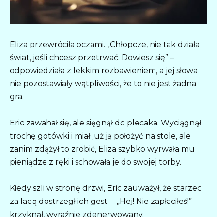
Eliza przewróciła oczami. „Chłopcze, nie tak działa
świat, jeśli chcesz przetrwać. Dowiesz się” –
odpowiedziała z lekkim rozbawieniem, a jej słowa
nie pozostawiały wątpliwości, że to nie jest żadna
gra.
Eric zawahał się, ale sięgnął do plecaka. Wyciągnął
trochę gotówki i miał już ją położyć na stole, ale
zanim zdążył to zrobić, Eliza szybko wyrwała mu
pieniądze z ręki i schowała je do swojej torby.
Kiedy szli w stronę drzwi, Eric zauważył, że starzec
za ladą dostrzegł ich gest. – „Hej! Nie zapłaciłeś!” –
krzyknął, wyraźnie zdenerwowany.