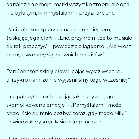
odnalezienie mojej matki wszystko zmieni, ale ona…
nie była tym, kim myślałem” – przyznał cicho.
Pani Johnson spojrzała na niego z ciepłem,
ściskając jego dłoń. – „Eric, przykro mi, że to musiało
się tak potoczyć” – powiedziała łagodnie. „Ale wiesz,
że my uważamy się za twoich rodziców.”
Pan Johnson skinął głową, dając wyraz wsparciu. –
„Przykro nam, że nie wyjaśniliśmy tego wcześniej.”
Eric patrzył na nich, czując jak rozrywają go
skomplikowane emocje. – „Pomyślałem… może
chcieliście się mnie pozbyć teraz, gdy macie Milę” –
powiedział, łzy kręciły się w jego oczach.
Pani Johnson wzięła go znowu w ramiona. –