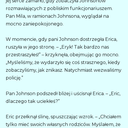
jej serce zamarło, gdy zobaczyła Johnsonów
rozmawiających z pobliskim funkcjonariuszem.
Pan Mila, w ramionach Johnsona, wyglądał na
mocno zaniepokojonego.
W momencie, gdy pani Johnson dostrzegła Erica,
ruszyła w jego stronę. – „Eryk! Tak bardzo nas
przestraszyłeś!” – krzyknęła, obejmując go mocno.
„Myśleliśmy, że wydarzyło się coś strasznego, kiedy
zobaczyliśmy, jak znikasz. Natychmiast wezwaliśmy
policję.”
Pan Johnson podszedł bliżej i uścisnął Erica. – „Eric,
dlaczego tak uciekłeś?”
Eric przełknął ślinę, spuszczając wzrok. – „Chciałem
tylko mieć swoich własnych rodziców. Myślałem, że