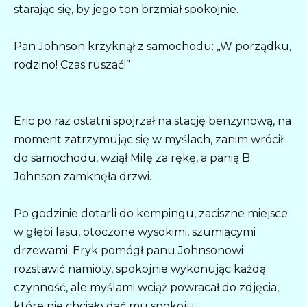
starając się, by jego ton brzmiał spokojnie.
Pan Johnson krzyknął z samochodu: „W porządku,
rodzino! Czas ruszać!”
Eric po raz ostatni spojrzał na stację benzynową, na
moment zatrzymując się w myślach, zanim wrócił
do samochodu, wziął Milę za rękę, a panią B.
Johnson zamknęła drzwi.
Po godzinie dotarli do kempingu, zaciszne miejsce
w głębi lasu, otoczone wysokimi, szumiącymi
drzewami. Eryk pomógł panu Johnsonowi
rozstawić namioty, spokojnie wykonując każdą
czynność, ale myślami wciąż powracał do zdjęcia,
które nie chciało dać mu spokoju.