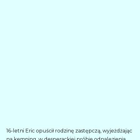
16-letni Eric opuścił rodzinę zastępczą, wyjeżdżając
na kemping, w desperackiej próbie odnalezienia