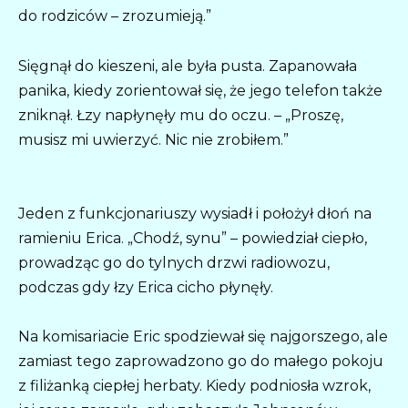
do rodziców – zrozumieją.”
Sięgnął do kieszeni, ale była pusta. Zapanowała
panika, kiedy zorientował się, że jego telefon także
zniknął. Łzy napłynęły mu do oczu. – „Proszę,
musisz mi uwierzyć. Nic nie zrobiłem.”
Jeden z funkcjonariuszy wysiadł i położył dłoń na
ramieniu Erica. „Chodź, synu” – powiedział ciepło,
prowadząc go do tylnych drzwi radiowozu,
podczas gdy łzy Erica cicho płynęły.
Na komisariacie Eric spodziewał się najgorszego, ale
zamiast tego zaprowadzono go do małego pokoju
z filiżanką ciepłej herbaty. Kiedy podniosła wzrok,