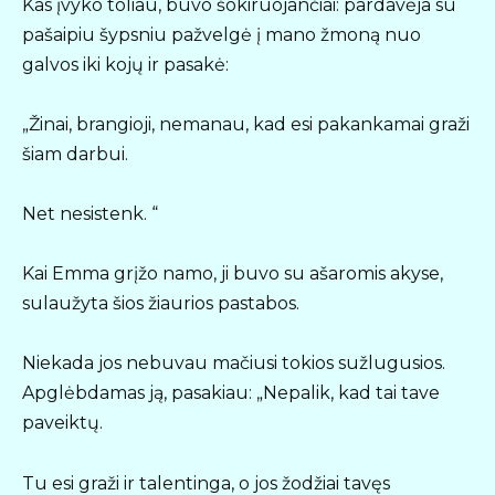
Kas įvyko toliau, buvo šokiruojančiai: pardavėja su
pašaipiu šypsniu pažvelgė į mano žmoną nuo
galvos iki kojų ir pasakė:
„Žinai, brangioji, nemanau, kad esi pakankamai graži
šiam darbui.
Net nesistenk. “
Kai Emma grįžo namo, ji buvo su ašaromis akyse,
sulaužyta šios žiaurios pastabos.
Niekada jos nebuvau mačiusi tokios sužlugusios.
Apglėbdamas ją, pasakiau: „Nepalik, kad tai tave
paveiktų.
Tu esi graži ir talentinga, o jos žodžiai tavęs