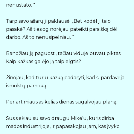
nenustato. “
Tarp savo ašarų ji paklausė: „Bet kodėl ji taip
pasakė? Aš tiesiog norėjau pateikti paraišką dėl
darbo. Aš to nenusipelniau. “
Bandžiau ją paguosti, tačiau viduje buvau piktas.
Kaip kažkas galėjo ją taip elgtis?
Žinojau, kad turiu kažką padaryti, kad ši pardavėja
išmoktų pamoką.
Per artimiausias kelias dienas sugalvojau planą.
Susisiekiau su savo draugu Mike’u, kuris dirba
mados industrijoje, ir papasakojau jam, kas įvyko.