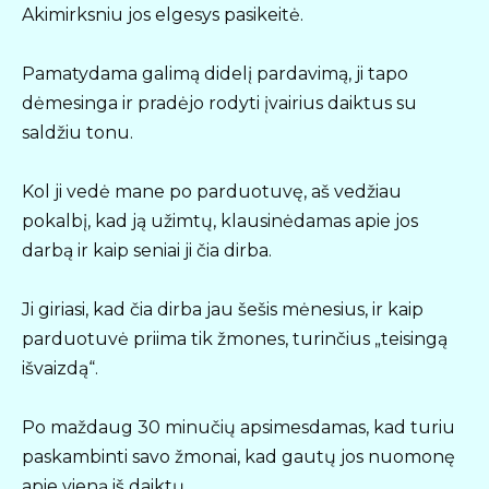
Akimirksniu jos elgesys pasikeitė.
Pamatydama galimą didelį pardavimą, ji tapo
dėmesinga ir pradėjo rodyti įvairius daiktus su
saldžiu tonu.
Kol ji vedė mane po parduotuvę, aš vedžiau
pokalbį, kad ją užimtų, klausinėdamas apie jos
darbą ir kaip seniai ji čia dirba.
Ji giriasi, kad čia dirba jau šešis mėnesius, ir kaip
parduotuvė priima tik žmones, turinčius „teisingą
išvaizdą“.
Po maždaug 30 minučių apsimesdamas, kad turiu
paskambinti savo žmonai, kad gautų jos nuomonę
apie vieną iš daiktų.