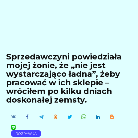
Sprzedawczyni powiedziała
mojej żonie, że „nie jest
wystarczająco ładna”, żeby
pracować w ich sklepie –
wróciłem po kilku dniach
doskonałej zemsty.
ROZRYWKA