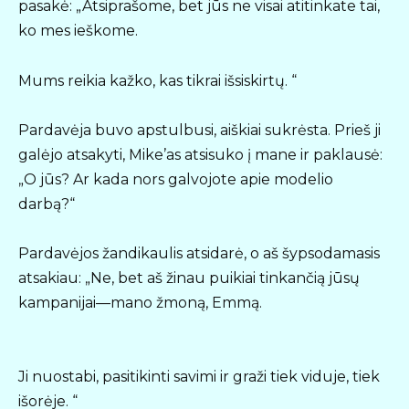
pasakė: „Atsiprašome, bet jūs ne visai atitinkate tai,
ko mes ieškome.
Mums reikia kažko, kas tikrai išsiskirtų. “
Pardavėja buvo apstulbusi, aiškiai sukrėsta. Prieš ji
galėjo atsakyti, Mike’as atsisuko į mane ir paklausė:
„O jūs? Ar kada nors galvojote apie modelio
darbą?“
Pardavėjos žandikaulis atsidarė, o aš šypsodamasis
atsakiau: „Ne, bet aš žinau puikiai tinkančią jūsų
kampanijai—mano žmoną, Emmą.
Ji nuostabi, pasitikinti savimi ir graži tiek viduje, tiek
išorėje. “