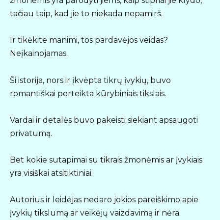
žmonėmis yra parodyti jiems, kaip stipriai jie klydo,
tačiau taip, kad jie to niekada nepamirš.
Ir tikėkite manimi, tos pardavėjos veidas?
Neįkainojamas.
Ši istorija, nors ir įkvėpta tikrų įvykių, buvo
romantiškai perteikta kūrybiniais tikslais.
Vardai ir detalės buvo pakeisti siekiant apsaugoti
privatumą.
Bet kokie sutapimai su tikrais žmonėmis ar įvykiais
yra visiškai atsitiktiniai.
Autorius ir leidėjas nedaro jokios pareiškimo apie
įvykių tikslumą ar veikėjų vaizdavimą ir nėra