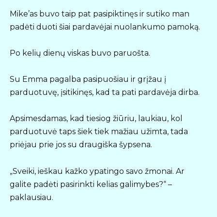
Mike’as buvo taip pat pasipiktinęs ir sutiko man
padėti duoti šiai pardavėjai nuolankumo pamoką.
Po kelių dienų viskas buvo paruošta.
Su Emma pagalba pasipuošiau ir grįžau į
parduotuvę, įsitikinęs, kad ta pati pardavėja dirba.
Apsimesdamas, kad tiesiog žiūriu, laukiau, kol
parduotuvė taps šiek tiek mažiau užimta, tada
priėjau prie jos su draugiška šypsena.
„Sveiki, ieškau kažko ypatingo savo žmonai. Ar
galite padėti pasirinkti kelias galimybes?“ –
paklausiau.