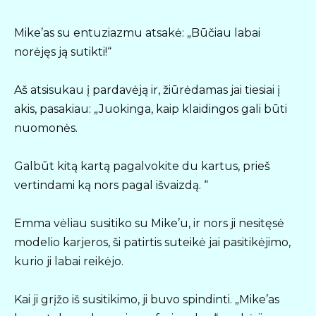
Mike’as su entuziazmu atsakė: „Būčiau labai
norėjęs ją sutikti!“
Aš atsisukau į pardavėją ir, žiūrėdamas jai tiesiai į
akis, pasakiau: „Juokinga, kaip klaidingos gali būti
nuomonės.
Galbūt kitą kartą pagalvokite du kartus, prieš
vertindami ką nors pagal išvaizdą. “
Emma vėliau susitiko su Mike’u, ir nors ji nesitęsė
modelio karjeros, ši patirtis suteikė jai pasitikėjimo,
kurio ji labai reikėjo.
Kai ji grįžo iš susitikimo, ji buvo spindinti. „Mike’as