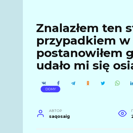
Znalazłem ten s
przypadkiem w 
postanowiłem g
udało mi się os
DOMY
АВТОР
saqosaig