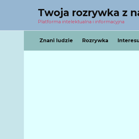
Перейти
Twoja rozrywka z 
к
содержанию
Platforma intelektualna i informacyjna
Znani ludzie
Rozrywka
Interes