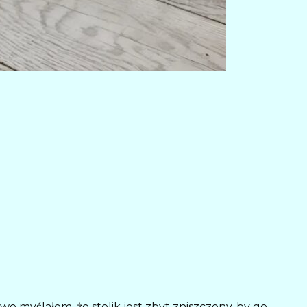
 myślałem, że stolik jest zbyt zniszczony, by go