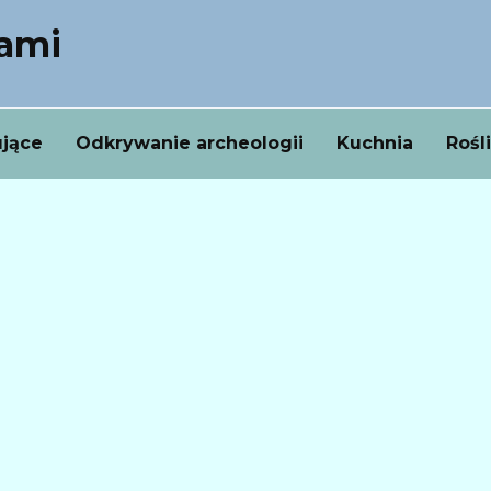
nami
ujące
Odkrywanie archeologii
Kuchnia
Rośl