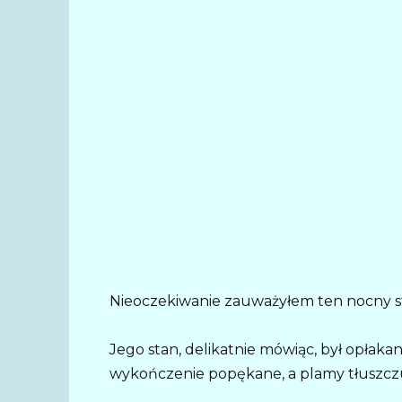
Nieoczekiwanie zauważyłem ten nocny st
Jego stan, delikatnie mówiąc, był opłakany
wykończenie popękane, a plamy tłuszczu st