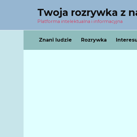
Перейти
Twoja rozrywka z 
к
содержанию
Platforma intelektualna i informacyjna
Znani ludzie
Rozrywka
Interes