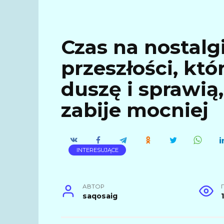
Czas na nostalgi
przeszłości, któ
duszę i sprawią
zabije mocniej
INTERESUJĄCE
АВТОР
saqosaig