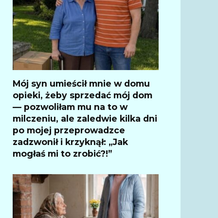
Mój syn umieścił mnie w domu
opieki, żeby sprzedać mój dom
— pozwoliłam mu na to w
milczeniu, ale zaledwie kilka dni
po mojej przeprowadzce
zadzwonił i krzyknął: „Jak
mogłaś mi to zrobić?!”