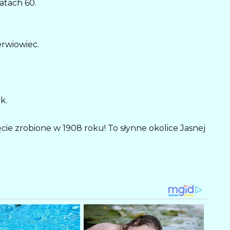
atach 60.
erwiowiec.
k.
cie zrobione w 1908 roku! To słynne okolice Jasnej