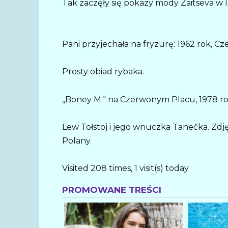
Tak zaczęły się pokazy mody Zaitseva w l
Pani przyjechała na fryzurę: 1962 rok, Cz
Prosty obiad rybaka.
„Boney M.“ na Czerwonym Placu, 1978 ro
Lew Tołstoj i jego wnuczka Tanečka. Zdję
Polany.
Visited 208 times, 1 visit(s) today