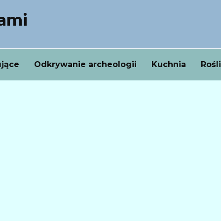
nami
ujące
Odkrywanie archeologii
Kuchnia
Rośl