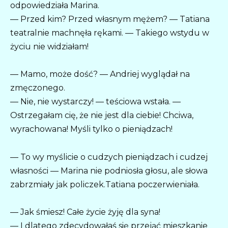
odpowiedziała Marina.
— Przed kim? Przed własnym mężem? — Tatiana
teatralnie machnęła rękami. — Takiego wstydu w
życiu nie widziałam!
— Mamo, może dość? — Andriej wyglądał na
zmęczonego.
— Nie, nie wystarczy! — teściowa wstała. —
Ostrzegałam cię, że nie jest dla ciebie! Chciwa,
wyrachowana! Myśli tylko o pieniądzach!
— To wy myślicie o cudzych pieniądzach i cudzej
własności — Marina nie podniosła głosu, ale słowa
zabrzmiały jak policzek.Tatiana poczerwieniała.
— Jak śmiesz! Całe życie żyję dla syna!
— I dlatego zdecydowałaś się przejąć mieszkanie