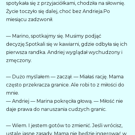
spotykała się z przyjaciółkami, chodziła na siłownię.
Życie toczyło się dalej, choć bez Andrieja.Po
miesiącu zadzwonił.
— Marino, spotkajmy się. Musimy podjąć
decyzję.Spotkali się w kawiarni, gdzie odbyła się ich
pierwsza randka. Andriej wyglądał wychudzony i
zmęczony.
— Dużo myślałem — zaczął. — Miałaś rację. Mama
często przekracza granice. Ale robi to z miłości do
mnie.
— Andriej — Marina pokręciła głową. — Miłość nie
daje prawa do naruszania cudzych granic.
— Wiem. I jestem gotów to zmienić. Jeśli wrócisz,
ustalę jasne zasady. Mama nie będzie ingerować w