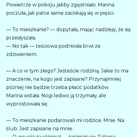
Powietrze w pokoju jakby zgęstniało. Marina
poczuła, jak palce same zaciskają się w pięści.
— To mieszkanie? — dopytała, mając nadzieję, że się
przesłyszała.
— No tak — teściowa podniosła brwi ze
zdziwieniem.
— A co w tym złego? Jesteście rodziną. Jakie to ma
znaczenie, na kogo jest zapisane? Przynajmniej
później nie będzie trzeba płacić podatków.
Marina wstała. Nogi ledwo ją trzymały, ale
wyprostowała się.
— To mieszkanie podarowali mi rodzice. Mnie. Na
ślub. Jest zapisane na mnie.
— O, no cóż za różnica! — zaśmiała się Tatiana. —