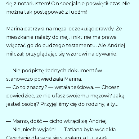
się z notariuszem! On specjalnie poświęcił czas. Nie
można tak postępować z ludźmi!
Marina patrzyła na męża, oczekując prawdy. Że
mieszkanie należy do niej, i nikt nie ma prawa
włączać go do cudzego testamentu. Ale Andriej
milczał, przyglądając się wzorowi na dywanie.
— Nie podpiszę żadnych dokumentów —
stanowczo powiedziała Marina.
— Co to znaczy? — wstała teściowa. — Chcesz
powiedzieć, że nie ufasz swojemu mężowi? Jaką
jesteś osobą? Przyjęliśmy cię do rodziny, a ty…
— Mamo, dość — cicho wtrącił się Andriej.
— Nie, niech wyjaśni! — Tatiana była wściekła. —
Całe życie dla syna się starałam, a tu jakaś