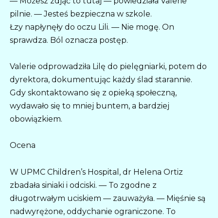
— Możesz zdjąć to tutaj — powiedziała Valerie
pilnie. — Jesteś bezpieczna w szkole.
Łzy napłynęły do oczu Lili. — Nie mogę. On
sprawdza. Ból oznacza postęp.
Valerie odprowadziła Lilę do pielęgniarki, potem do
dyrektora, dokumentując każdy ślad starannie.
Gdy skontaktowano się z opieką społeczną,
wydawało się to mniej buntem, a bardziej
obowiązkiem.
Ocena
W UPMC Children’s Hospital, dr Helena Ortiz
zbadała siniaki i odciski. — To zgodne z
długotrwałym uciskiem — zauważyła. — Mięśnie są
nadwyrężone, oddychanie ograniczone. To