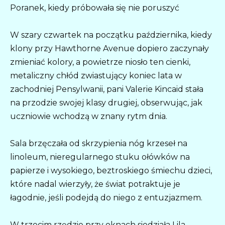
Poranek, kiedy próbowała się nie poruszyć
W szary czwartek na początku października, kiedy
klony przy Hawthorne Avenue dopiero zaczynały
zmieniać kolory, a powietrze niosło ten cienki,
metaliczny chłód zwiastujący koniec lata w
zachodniej Pensylwanii, pani Valerie Kincaid stała
na przodzie swojej klasy drugiej, obserwując, jak
uczniowie wchodzą w znany rytm dnia.
Sala brzęczała od skrzypienia nóg krzeseł na
linoleum, nieregularnego stuku ołówków na
papierze i wysokiego, beztroskiego śmiechu dzieci,
które nadal wierzyły, że świat potraktuje je
łagodnie, jeśli podejdą do niego z entuzjazmem.
W trzecim rzędzie przy oknach siedziała Lila