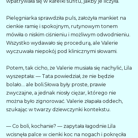
wpatrywała się w kafelki sufitu, jakby je liczyła.
Pielęgniarka sprawdziła puls, założyła mankiet na
cienkie ramię i spokojnym, rutynowym tonem
mówiła o niskim ciśnieniu i możliwym odwodnieniu.
Wszystko wydawało się procedurą, ale Valerie
wyczuwała niepokój pod klinicznymi słowami.
Potem, tak cicho, że Valerie musiała się nachylić, Lila
wyszeptała: — Tata powiedział, że nie będzie
bolało… ale boli.Słowa były proste, prawie
zwyczajne, a jednak niosły ciężar, którego nie
można było zignorować. Valerie złapała oddech,
szukając w twarzy dziewczynki kontekstu.
— Co boli, kochanie? — zapytała łagodnie.Lila
wcisnęła palce w cienki koc na nogach i pokręciła