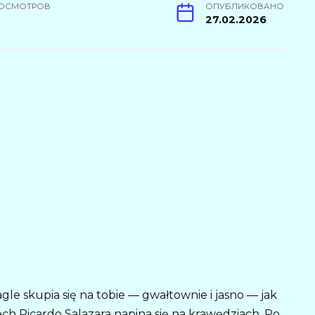
ОСМОТРОВ
ОПУБЛИКОВАНО
4
27.02.2026
gle skupia się na tobie — gwałtownie i jasno — jak
iech Ricardo Salazara napina się na krawędziach. Po