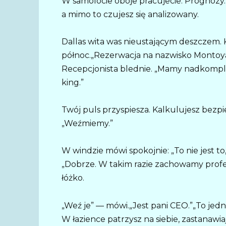
W samolocie oboje pracujecie. Prognozy. Ry
a mimo to czujesz się analizowany.
Dallas wita was nieustającym deszczem. 
północ.„Rezerwacja na nazwisko Montoy
Recepcjonista blednie. „Mamy nadkomplet
king.”
Twój puls przyspiesza. Kalkulujesz bezpi
„Weźmiemy.”
W windzie mówi spokojnie: „To nie jest to
„Dobrze. W takim razie zachowamy profes
łóżko.
„Weź je” — mówi.„Jest pani CEO.”„To jedna
W łazience patrzysz na siebie, zastanawia