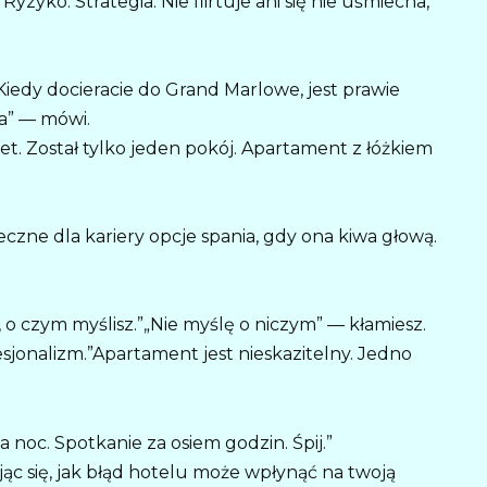
zyko. Strategia. Nie flirtuje ani się nie uśmiecha,
Kiedy docieracie do Grand Marlowe, jest prawie
a” — mówi.
. Został tylko jeden pokój. Apartament z łóżkiem
eczne dla kariery opcje spania, gdy ona kiwa głową.
, o czym myślisz.”„Nie myślę o niczym” — kłamiesz.
jonalizm.”Apartament jest nieskazitelny. Jedno
 noc. Spotkanie za osiem godzin. Śpij.”
jąc się, jak błąd hotelu może wpłynąć na twoją