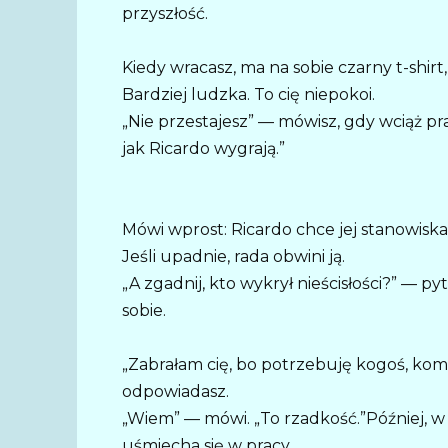
przyszłość.
Kiedy wracasz, ma na sobie czarny t-shirt
Bardziej ludzka. To cię niepokoi.
„Nie przestajesz” — mówisz, gdy wciąż pr
jak Ricardo wygrają.”
Mówi wprost: Ricardo chce jej stanowisk
Jeśli upadnie, rada obwini ją.
„A zgadnij, kto wykrył nieścisłości?” — py
sobie.
„Zabrałam cię, bo potrzebuję kogoś, kom
odpowiadasz.
„Wiem” — mówi. „To rzadkość.”Później, w 
uśmiecha się w pracy.