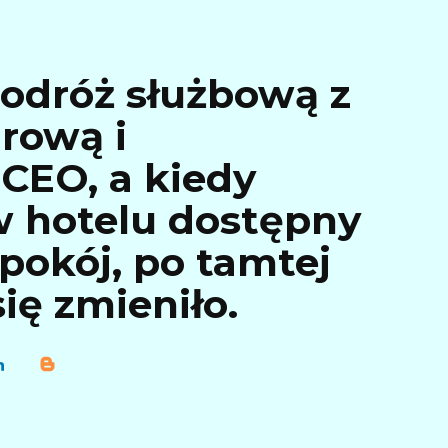
odróż służbową z
rową i
CEO, a kiedy
 w hotelu dostępny
 pokój, po tamtej
ię zmieniło.