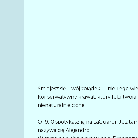
Śmiejesz się. Twój żołądek — nie.Tego wi
Konserwatywny krawat, który lubi twoja 
nienaturalnie ciche.
O 19:10 spotykasz ją na LaGuardii. Już ta
nazywa cię Alejandro.