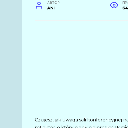
АВТОР
ПР
ANI
6
Czujesz, jak uwaga sali konferencyjnej na
reflektor, o który nigdy nie prosiłeś.Uśm