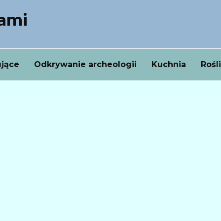
nami
ujące
Odkrywanie archeologii
Kuchnia
Rośl