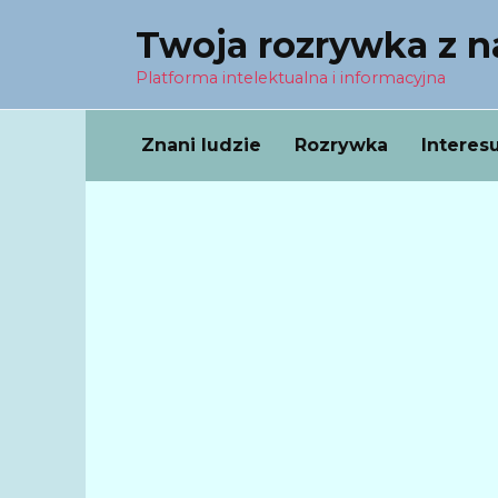
Перейти
Twoja rozrywka z 
к
содержанию
Platforma intelektualna i informacyjna
Znani ludzie
Rozrywka
Interes