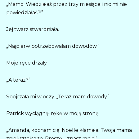
„Mamo. Wiedziałaś przez trzy miesiące i nic mi nie
powiedziałaś?!”
Jej twarz stwardniała.
„Najpierw potrzebowałam dowodów.”
Moje ręce drżały.
„A teraz?”
Spojrzała mi w oczy. „Teraz mam dowody.”
Patrick wyciągnął rękę w moją stronę.
„Amanda, kocham cię! Noelle kłamała. Twoja mama
zniekształca to. Proszę—znasz mnie!”