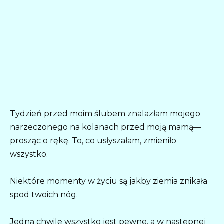
Tydzień przed moim ślubem znalazłam mojego
narzeczonego na kolanach przed moją mamą—
prosząc o rękę. To, co usłyszałam, zmieniło
wszystko.
Niektóre momenty w życiu są jakby ziemia znikała
spod twoich nóg.
Jedną chwilę wszystko jest pewne, a w następnej