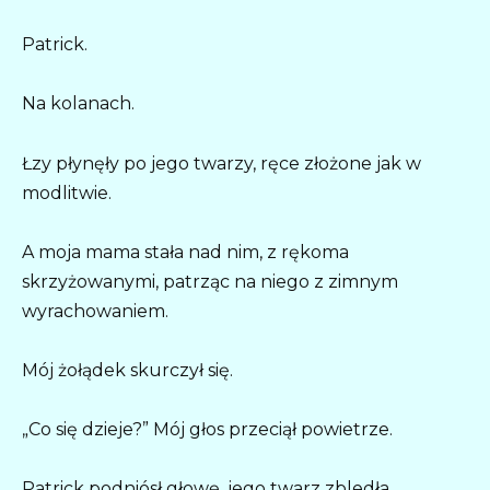
Patrick.
Na kolanach.
Łzy płynęły po jego twarzy, ręce złożone jak w
modlitwie.
A moja mama stała nad nim, z rękoma
skrzyżowanymi, patrząc na niego z zimnym
wyrachowaniem.
Mój żołądek skurczył się.
„Co się dzieje?” Mój głos przeciął powietrze.
Patrick podniósł głowę, jego twarz zbledła.