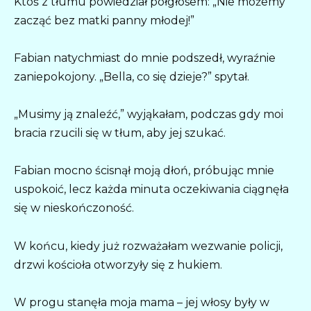
Ktoś z tłumu powiedział półgłosem: „Nie możemy
zacząć bez matki panny młodej!”
Fabian natychmiast do mnie podszedł, wyraźnie
zaniepokojony. „Bella, co się dzieje?” spytał.
„Musimy ją znaleźć,” wyjąkałam, podczas gdy moi
bracia rzucili się w tłum, aby jej szukać.
Fabian mocno ścisnął moją dłoń, próbując mnie
uspokoić, lecz każda minuta oczekiwania ciągnęła
się w nieskończoność.
W końcu, kiedy już rozważałam wezwanie policji,
drzwi kościoła otworzyły się z hukiem.
W progu stanęła moja mama – jej włosy były w