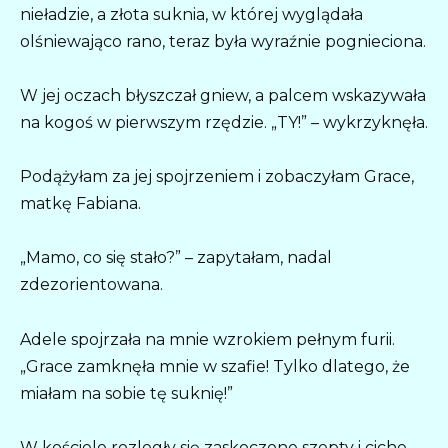
nieładzie, a złota suknia, w której wyglądała
olśniewająco rano, teraz była wyraźnie pognieciona.
W jej oczach błyszczał gniew, a palcem wskazywała
na kogoś w pierwszym rzędzie. „TY!” – wykrzyknęła.
Podążyłam za jej spojrzeniem i zobaczyłam Grace,
matkę Fabiana.
„Mamo, co się stało?” – zapytałam, nadal
zdezorientowana.
Adele spojrzała na mnie wzrokiem pełnym furii.
„Grace zamknęła mnie w szafie! Tylko dlatego, że
miałam na sobie tę suknię!”
W kościele rozległy się zaskoczone szepty i ciche