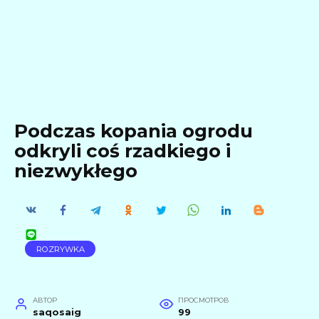
Podczas kopania ogrodu
odkryli coś rzadkiego i
niezwykłego
ROZRYWKA
АВТОР
ПРОСМОТРОВ
saqosaig
99