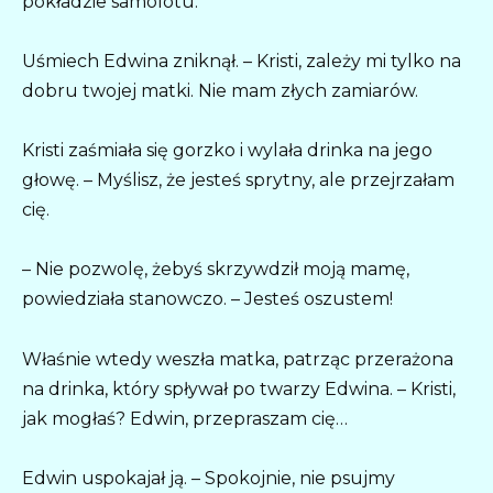
pokładzie samolotu.
Uśmiech Edwina zniknął. – Kristi, zależy mi tylko na
dobru twojej matki. Nie mam złych zamiarów.
Kristi zaśmiała się gorzko i wylała drinka na jego
głowę. – Myślisz, że jesteś sprytny, ale przejrzałam
cię.
– Nie pozwolę, żebyś skrzywdził moją mamę,
powiedziała stanowczo. – Jesteś oszustem!
Właśnie wtedy weszła matka, patrząc przerażona
na drinka, który spływał po twarzy Edwina. – Kristi,
jak mogłaś? Edwin, przepraszam cię…
Edwin uspokajał ją. – Spokojnie, nie psujmy