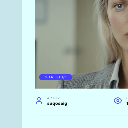
INTERESUJĄCE
АВТОР
saqosaig