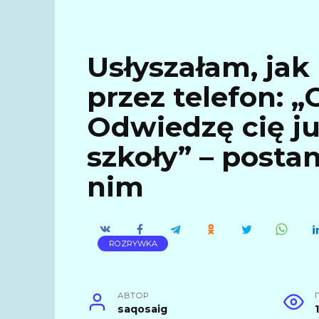
Usłyszałam, jak
przez telefon: 
Odwiedzę cię ju
szkoły” – posta
nim
ROZRYWKA
АВТОР
saqosaig