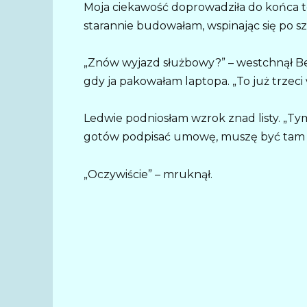
Moja ciekawość doprowadziła do końca tej
starannie budowałam, wspinając się po s
„Znów wyjazd służbowy?” – westchnął Ben
gdy ja pakowałam laptopa. „To już trzeci
Ledwie podniosłam wzrok znad listy. „Tym
gotów podpisać umowę, muszę być tam o
„Oczywiście” – mruknął.