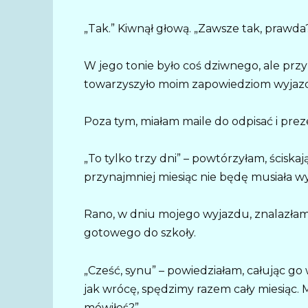
„Tak.” Kiwnął głową. „Zawsze tak, prawda
W jego tonie było coś dziwnego, ale prz
towarzyszyło moim zapowiedziom wyjaz
Poza tym, miałam maile do odpisać i pre
„To tylko trzy dni” – powtórzyłam, ściska
przynajmniej miesiąc nie będę musiała w
Rano, w dniu mojego wyjazdu, znalazłam
gotowego do szkoły.
„Cześć, synu” – powiedziałam, całując go
jak wrócę, spędzimy razem cały miesiąc. 
mówiłeś?”