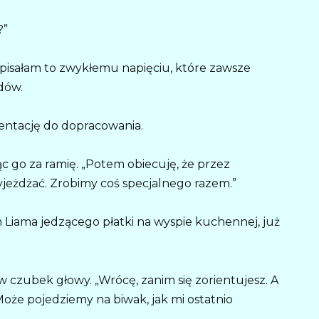
?”
ypisałam to zwykłemu napięciu, które zawsze
dów.
zentację do dopracowania.
jąc go za ramię. „Potem obiecuję, że przez
yjeżdżać. Zrobimy coś specjalnego razem.”
 Liama jedzącego płatki na wyspie kuchennej, już
 w czubek głowy. „Wrócę, zanim się zorientujesz. A
Może pojedziemy na biwak, jak mi ostatnio