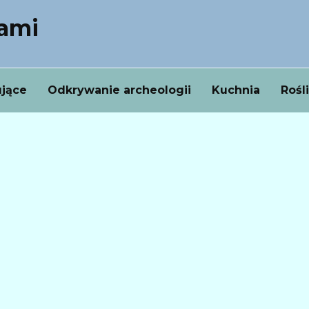
nami
ujące
Odkrywanie archeologii
Kuchnia
Rośl