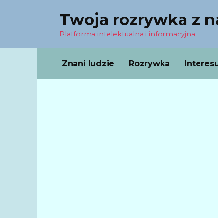
Перейти
Twoja rozrywka z 
к
содержанию
Platforma intelektualna i informacyjna
Znani ludzie
Rozrywka
Interes