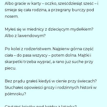
Albo gracie w karty – oczko, sześćdziesiąt sześć – i
śmieje się cała rodzina, a przegrany burczy pod
nosem.
Myłeś się w miednicy z dziecięcym mydełkiem?
Albo z lawendowym?
Po kolei z rodzeństwem. Najpierw górna część
ciała – do pasa wszyscy – potem dolna. Majtki i
skarpetki trzeba wyprać, a rano już suche przy
piecu.
Bez prądu grałeś kiedyś w cienie przy świecach?
Słuchałeś opowieści grozy i rodzinnych historii w
półmroku?
Czytałeś książkę pod kołdrą z latarką?