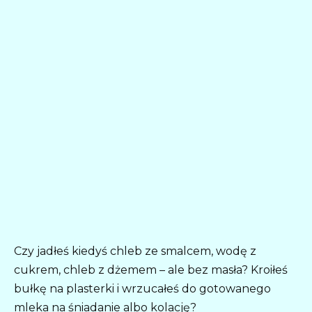
Czy jadłeś kiedyś chleb ze smalcem, wodę z
cukrem, chleb z dżemem – ale bez masła? Kroiłeś
bułkę na plasterki i wrzucałeś do gotowanego
mleka na śniadanie albo kolację?