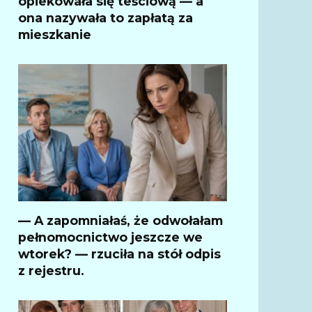
opiekowała się teściową — a
ona nazywała to zapłatą za
mieszkanie
— A zapomniałaś, że odwołałam
pełnomocnictwo jeszcze we
wtorek? — rzuciła na stół odpis
z rejestru.