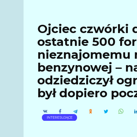
Ojciec czwórki 
ostatnie 500 fo
nieznajomemu n
benzynowej – n
odziedziczył og
był dopiero po
INTERESUJĄCE