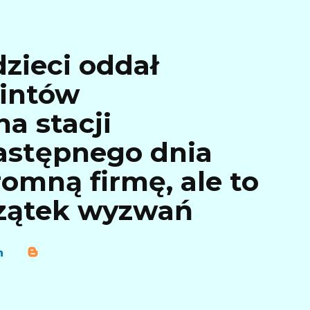
dzieci oddał
rintów
a stacji
astępnego dnia
romną firmę, ale to
czątek wyzwań