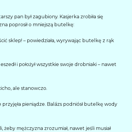
tarszy pan był zagubiony. Kasjerka zrobiła się
na poprosił o mniejszą butelkę:
ścić sklep! – powiedziała, wyrywając butelkę z rąk
eszedł i położył wszystkie swoje drobniaki – nawet
cicho, ale stanowczo.
le przyjęła pieniądze. Balázs podniósł butelkę wody
li, żeby mężczyzna zrozumiał, nawet jeśli musiał