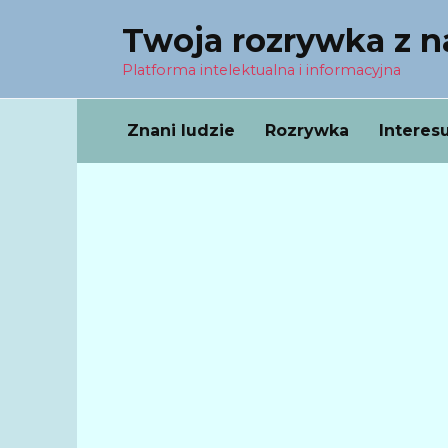
Перейти
Twoja rozrywka z 
к
содержанию
Platforma intelektualna i informacyjna
Znani ludzie
Rozrywka
Interes