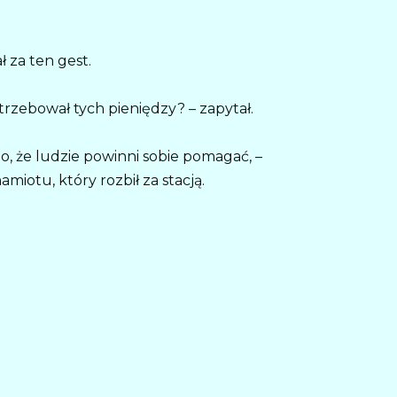
 za ten gest.
rzebował tych pieniędzy? – zapytał.
go, że ludzie powinni sobie pomagać, –
miotu, który rozbił za stacją.