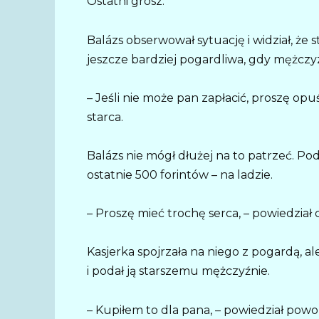
Ostatni grosz.
Balázs obserwował sytuację i widział, że s
jeszcze bardziej pogardliwa, gdy mężczyz
– Jeśli nie może pan zapłacić, proszę opu
starca.
Balázs nie mógł dłużej na to patrzeć. Pod
ostatnie 500 forintów – na ladzie.
– Proszę mieć trochę serca, – powiedział 
Kasjerka spojrzała na niego z pogardą, a
i podał ją starszemu mężczyźnie.
– Kupiłem to dla pana, – powiedział powo