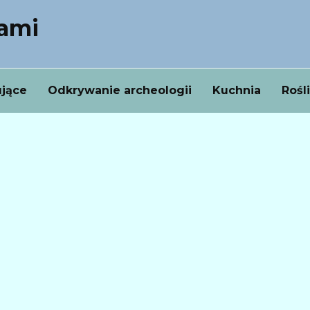
nami
ujące
Odkrywanie archeologii
Kuchnia
Rośl