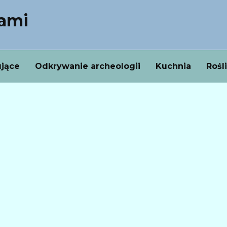
nami
ujące
Odkrywanie archeologii
Kuchnia
Rośl