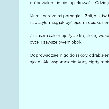
próbowałem się nim opiekować. – Gdzie je
Mama bardzo mi pomogła. – Zoli, musisz by
nauczyłem się, jak być ojcem i opiekune
Z czasem całe moje życie kręciło się wok
pytał. I zawsze byłem obok.
Odprowadzałem go do szkoły, odrabiałem 
ojcem. Ale wspomnienie Anny nigdy mnie 