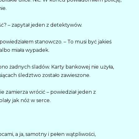
ie.
jść? – zapytał jeden z detektywów.
dpowiedziałem stanowczo. – To musi być jakieś
albo miała wypadek.
ziono żadnych śladów. Karty bankowej nie użyła,
siącach śledztwo zostało zawieszone.
e zamierza wrócić – powiedział jeden z
lały jak nóż w serce.
cami, a ja, samotny i pełen wątpliwości,