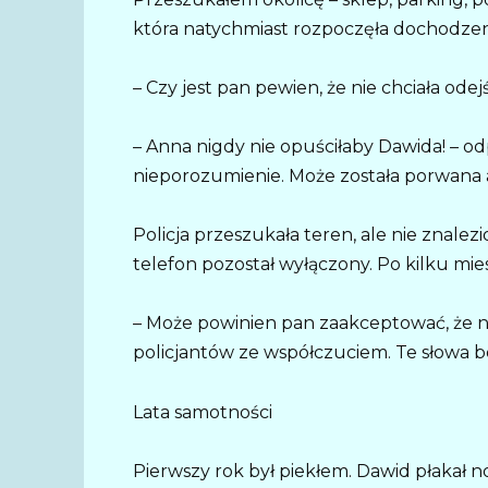
która natychmiast rozpoczęła dochodzen
– Czy jest pan pewien, że nie chciała ode
– Anna nigdy nie opuściłaby Dawida! – o
nieporozumienie. Może została porwana 
Policja przeszukała teren, ale nie znale
telefon pozostał wyłączony. Po kilku mie
– Może powinien pan zaakceptować, że ni
policjantów ze współczuciem. Te słowa bo
Lata samotności
Pierwszy rok był piekłem. Dawid płakał no