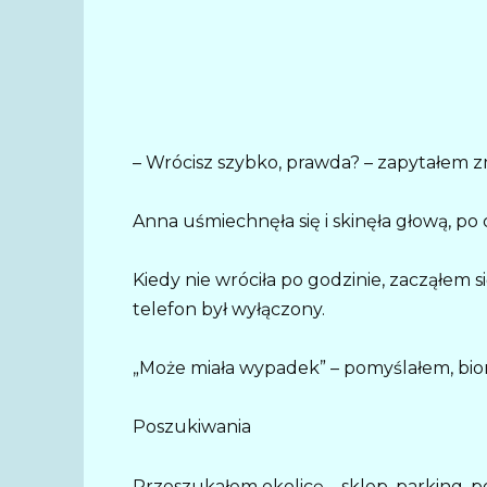
– Wrócisz szybko, prawda? – zapytałem
Anna uśmiechnęła się i skinęła głową, po c
Kiedy nie wróciła po godzinie, zacząłem s
telefon był wyłączony.
„Może miała wypadek” – pomyślałem, bior
Poszukiwania
Przeszukałem okolicę – sklep, parking, p