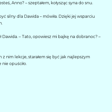
steś, Anno? – szeptałem, kołysząc syna do snu.
ć silny dla Dawida – mówiła. Dzięki jej wsparciu
m.
ół Dawida. – Tato, opowiesz mi bajkę na dobranoc? –
z nim lekcje, starałem się być jak najlepszym
nie opuściło.