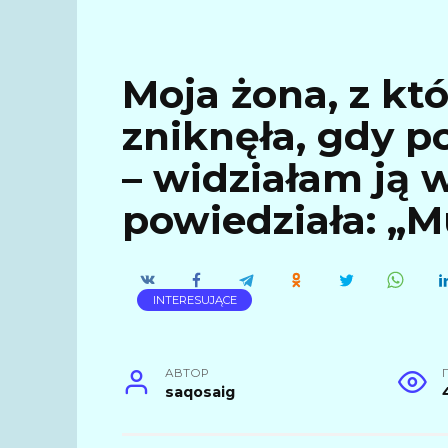
Moja żona, z któ
zniknęła, gdy p
– widziałam ją 
powiedziała: „M
INTERESUJĄCE
АВТОР
saqosaig