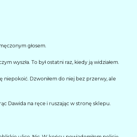
 zmęczonym głosem.
zym wyszła. To był ostatni raz, kiedy ją widziałem.
ię niepokoić. Dzwoniłem do niej bez przerwy, ale
ąc Dawida na ręce i ruszając w stronę sklepu.
obliskie ulice. Nic. W końcu powiadomiłem policję,