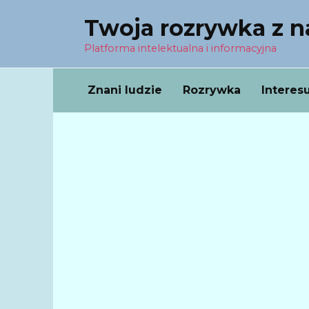
Перейти
Twoja rozrywka z 
к
содержанию
Platforma intelektualna i informacyjna
Znani ludzie
Rozrywka
Interes