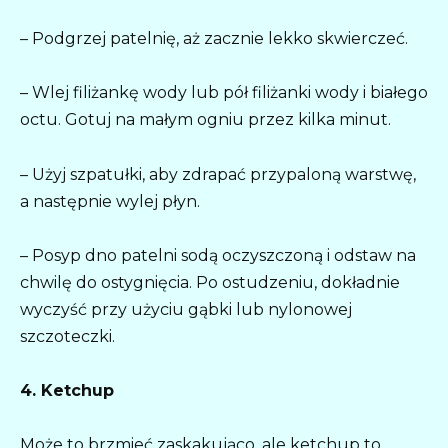
– Podgrzej patelnię, aż zacznie lekko skwierczeć.
– Wlej filiżankę wody lub pół filiżanki wody i białego
octu. Gotuj na małym ogniu przez kilka minut.
– Użyj szpatułki, aby zdrapać przypaloną warstwę,
a następnie wylej płyn.
– Posyp dno patelni sodą oczyszczoną i odstaw na
chwilę do ostygnięcia. Po ostudzeniu, dokładnie
wyczyść przy użyciu gąbki lub nylonowej
szczoteczki.
4. Ketchup
Może to brzmieć zaskakująco, ale ketchup to