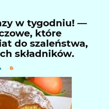
azy w tygodniu! —
czowe, które
at do szaleństwa,
ech składników.