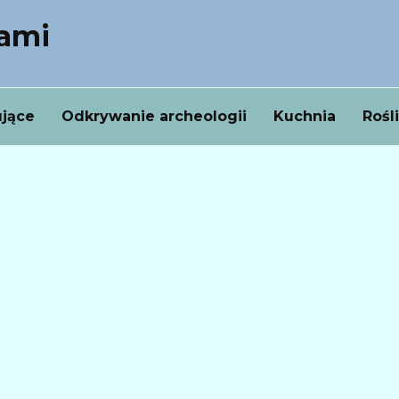
nami
ujące
Odkrywanie archeologii
Kuchnia
Rośl