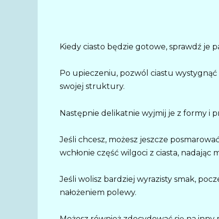
Kiedy ciasto będzie gotowe, sprawdź je 
Po upieczeniu, pozwól ciastu wystygnąć w
swojej struktury.
Następnie delikatnie wyjmij je z formy i 
Jeśli chcesz, możesz jeszcze posmarowa
wchłonie część wilgoci z ciasta, nadając 
Jeśli wolisz bardziej wyrazisty smak, pocz
nałożeniem polewy.
Możesz również zdecydować się na inny ro