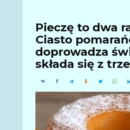
Pieczę to dwa r
Ciasto pomarań
doprowadza świ
składa się z trz