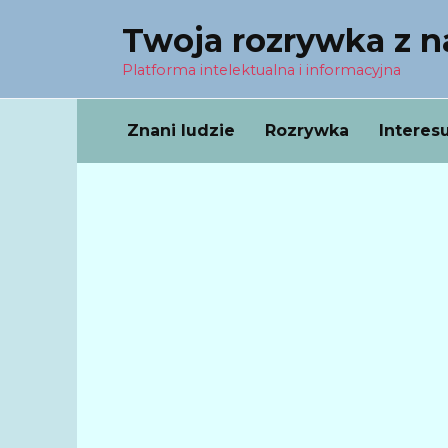
Перейти
Twoja rozrywka z 
к
содержанию
Platforma intelektualna i informacyjna
Znani ludzie
Rozrywka
Interes