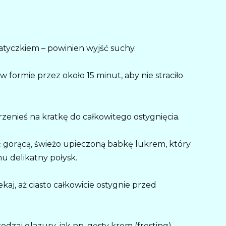
patyczkiem – powinien wyjść suchy.
 formie przez około 15 minut, aby nie straciło
przenieś na kratkę do całkowitego ostygnięcia.
ć gorącą, świeżo upieczoną babkę lukrem, który
mu delikatny połysk.
ekaj, aż ciasto całkowicie ostygnie przed
dzaj glazury, jak np. gęsty krem (frosting).