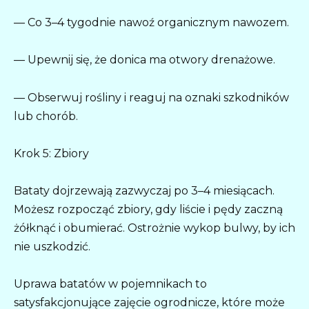
— Co 3–4 tygodnie nawoź organicznym nawozem.
— Upewnij się, że donica ma otwory drenażowe.
— Obserwuj rośliny i reaguj na oznaki szkodników
lub chorób.
Krok 5: Zbiory
Bataty dojrzewają zazwyczaj po 3–4 miesiącach.
Możesz rozpocząć zbiory, gdy liście i pędy zaczną
żółknąć i obumierać. Ostrożnie wykop bulwy, by ich
nie uszkodzić.
Uprawa batatów w pojemnikach to
satysfakcjonujące zajęcie ogrodnicze, które może